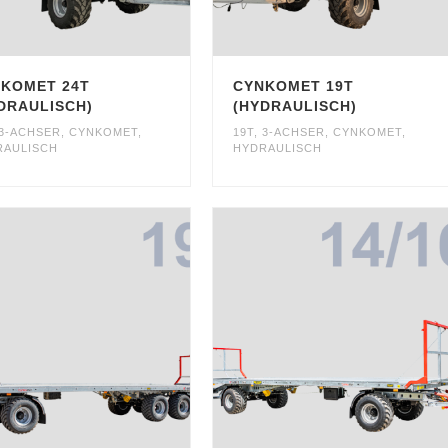
KOMET 24T
CYNKOMET 19T
DRAULISCH)
(HYDRAULISCH)
3-ACHSER
,
CYNKOMET
,
19T
,
3-ACHSER
,
CYNKOMET
,
RAULISCH
HYDRAULISCH