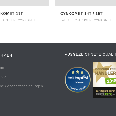
KOMET 19T
CYNKOMET 14T / 16T
3-ACHSER
,
CYNKOMET
14T
,
16T
,
2-ACHSER
,
CYNKOMET
AUSGEZEICHNETE QUALI
EHMEN
sum
hutz
ine Geschäftsbedingungen