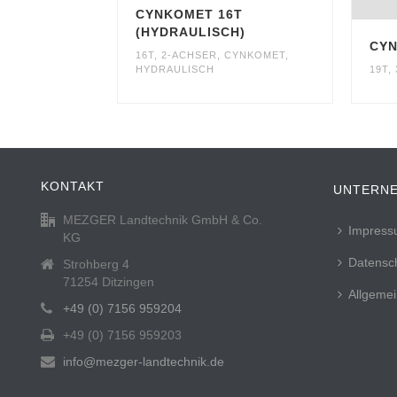
CYNKOMET 16T
(HYDRAULISCH)
CYN
16T
,
2-ACHSER
,
CYNKOMET
,
HYDRAULISCH
19T
,
KONTAKT
UNTERN
MEZGER Landtechnik GmbH & Co.
Impres
KG
Datensc
Strohberg 4
71254 Ditzingen
Allgeme
+49 (0) 7156 959204
+49 (0) 7156 959203
info@mezger-landtechnik.de