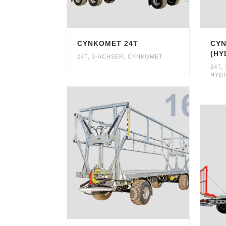
CYNKOMET 24T
CYN
(HY
24T
,
3-ACHSER
,
CYNKOMET
24T
,
HYD