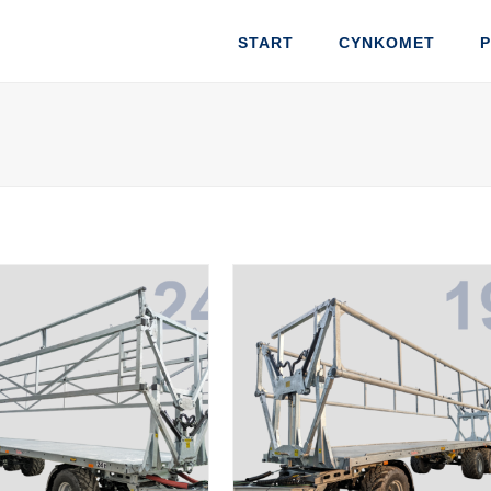
START
CYNKOMET