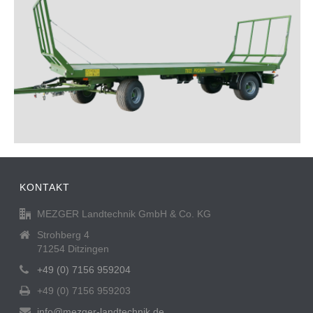
KONTAKT
MEZGER Landtechnik GmbH & Co. KG
Strohberg 4
71254 Ditzingen
+49 (0) 7156 959204
+49 (0) 7156 959203
info@mezger-landtechnik.de