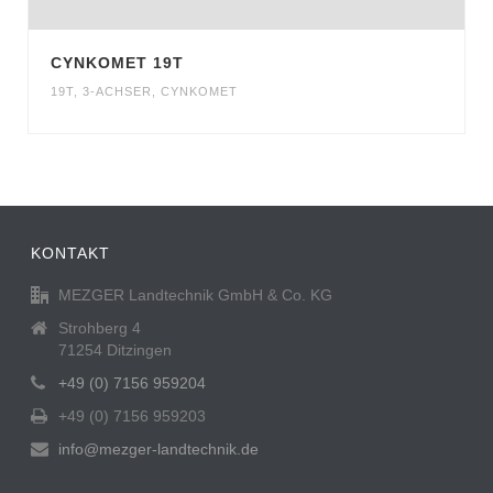
CYNKOMET 19T
19T
,
3-ACHSER
,
CYNKOMET
KONTAKT
MEZGER Landtechnik GmbH & Co. KG
Strohberg 4
71254 Ditzingen
+49 (0) 7156 959204
+49 (0) 7156 959203
info@mezger-landtechnik.de