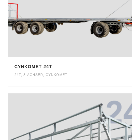
CYNKOMET 24T
24T
,
3-ACHSER
,
CYNKOMET