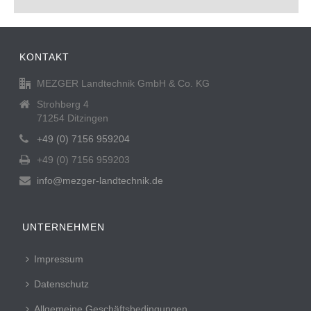
KONTAKT
MEZGER Landtechnik GmbH & Co. KG
Strohberg 4
71254 Ditzingen
+49 (0) 7156 959204
+49 (0) 7156 959203
info@mezger-landtechnik.de
UNTERNEHMEN
Impressum
Datenschutz
Allgemeine Geschäftsbedingungen